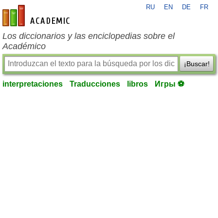
RU
EN
DE
FR
es-academic.com
Los diccionarios y las enciclopedias sobre el
Académico
¡Buscar!
interpretaciones
Traducciones
libros
Игры ⚽